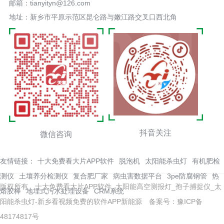
邮箱：tianyityn@126.com
地址：新乡市平原示范区昆仑路与嫩江路交叉口西北角
抖音关注
微信咨询
友情链接：
十大免费看大片APP软件
脱泡机
太阳能杀虫灯
有机肥检
测仪
土壤养分检测仪
复合肥厂家
病虫害数据平台
3pe防腐钢管
热
版权所有 十大免费看大片APP软件_太阳能高空测报灯_孢子捕捉仪_太
熔胶棒
地埋式污水处理设备
CRM系统
阳能杀虫灯-新乡看视频免费的软件APP新能源
备案号：豫ICP备
48174817号